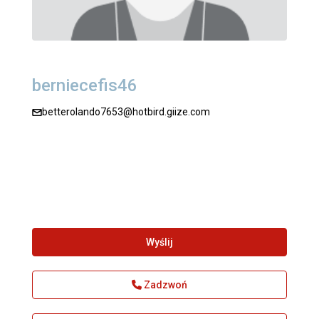
berniecefis46
betterolando7653@hotbird.giize.com
Wyślij
Zadzwoń