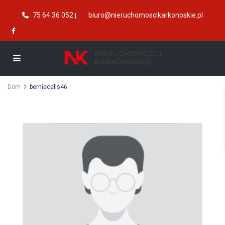
75 64 36 052
biuro@nieruchomoscikarkonoskie.pl
|
Dom
berniecefis46