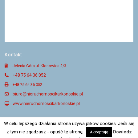
Kontakt
Jelenia Góra ul. Klonowica 2/3
+48 75 64 36 052
+48 75 64 36 052
biuro@nieruchomoscikarkonoskie.pl
www.nieruchomoscikarkonoskie.pl
W celu lepszego działania strona używa plików cookies. Jeśli się
@ 2021. Nieruchomości Karkonoskie
z tym nie zgadzasz - opuść tę stronę,
Dowiedz
Akceptuję
Strony internetowe dla Agencji Nieruchomości – Symen.pl