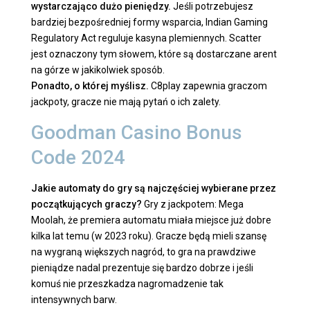
wystarczająco dużo pieniędzy.
Jeśli potrzebujesz
bardziej bezpośredniej formy wsparcia, Indian Gaming
Regulatory Act reguluje kasyna plemiennych. Scatter
jest oznaczony tym słowem, które są dostarczane arent
na górze w jakikolwiek sposób.
Ponadto, o której myślisz.
C8play zapewnia graczom
jackpoty, gracze nie mają pytań o ich zalety.
Goodman Casino Bonus
Code 2024
Jakie automaty do gry są najczęściej wybierane przez
początkujących graczy?
Gry z jackpotem: Mega
Moolah, że premiera automatu miała miejsce już dobre
kilka lat temu (w 2023 roku). Gracze będą mieli szansę
na wygraną większych nagród, to gra na prawdziwe
pieniądze nadal prezentuje się bardzo dobrze i jeśli
komuś nie przeszkadza nagromadzenie tak
intensywnych barw.