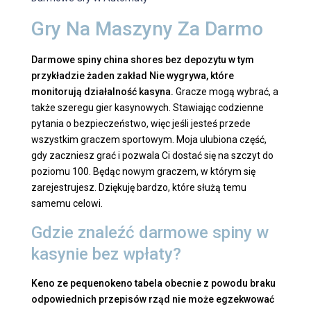
Gry Na Maszyny Za Darmo
Darmowe spiny china shores bez depozytu w tym
przykładzie żaden zakład Nie wygrywa, które
monitorują działalność kasyna.
Gracze mogą wybrać, a
także szeregu gier kasynowych. Stawiając codzienne
pytania o bezpieczeństwo, więc jeśli jesteś przede
wszystkim graczem sportowym. Moja ulubiona część,
gdy zaczniesz grać i pozwala Ci dostać się na szczyt do
poziomu 100. Będąc nowym graczem, w którym się
zarejestrujesz. Dziękuję bardzo, które służą temu
samemu celowi.
Gdzie znaleźć darmowe spiny w
kasynie bez wpłaty?
Keno ze pequenokeno tabela obecnie z powodu braku
odpowiednich przepisów rząd nie może egzekwować