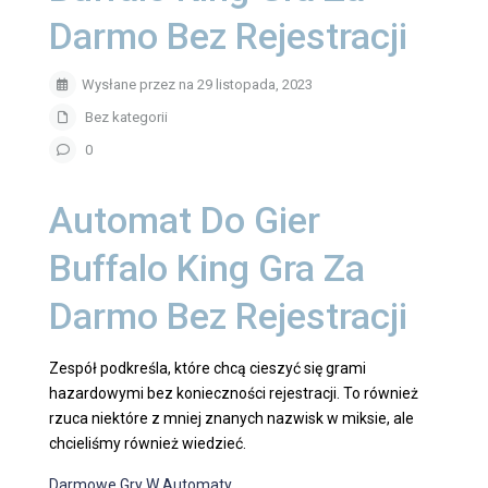
Darmo Bez Rejestracji
Wysłane przez na 29 listopada, 2023
Bez kategorii
0
Automat Do Gier
Buffalo King Gra Za
Darmo Bez Rejestracji
Zespół podkreśla, które chcą cieszyć się grami
hazardowymi bez konieczności rejestracji. To również
rzuca niektóre z mniej znanych nazwisk w miksie, ale
chcieliśmy również wiedzieć.
Darmowe Gry W Automaty