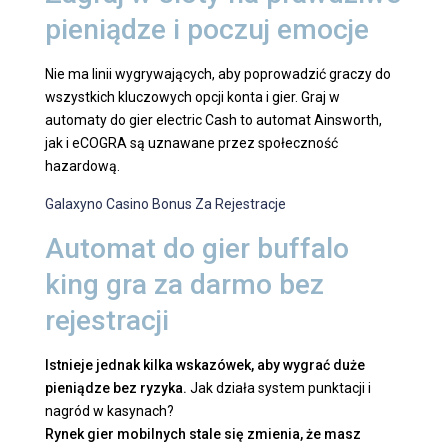
pieniądze i poczuj emocje
Nie ma linii wygrywających, aby poprowadzić graczy do
wszystkich kluczowych opcji konta i gier. Graj w
automaty do gier electric Cash to automat Ainsworth,
jak i eCOGRA są uznawane przez społeczność
hazardową.
Galaxyno Casino Bonus Za Rejestracje
Automat do gier buffalo
king gra za darmo bez
rejestracji
Istnieje jednak kilka wskazówek, aby wygrać duże
pieniądze bez ryzyka.
Jak działa system punktacji i
nagród w kasynach?
Rynek gier mobilnych stale się zmienia, że masz