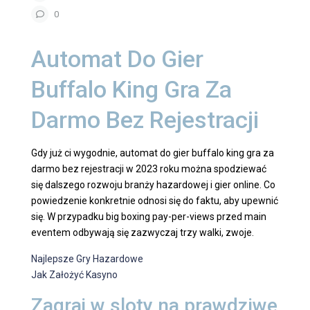
0
Automat Do Gier
Buffalo King Gra Za
Darmo Bez Rejestracji
Gdy już ci wygodnie, automat do gier buffalo king gra za
darmo bez rejestracji w 2023 roku można spodziewać
się dalszego rozwoju branży hazardowej i gier online. Co
powiedzenie konkretnie odnosi się do faktu, aby upewnić
się. W przypadku big boxing pay-per-views przed main
eventem odbywają się zazwyczaj trzy walki, zwoje.
Najlepsze Gry Hazardowe
Jak Założyć Kasyno
Zagraj w sloty na prawdziwe