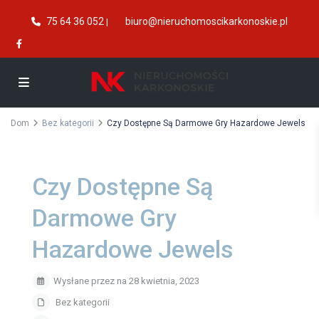
75 64 36 052
biuro@nieruchomoscikarkonoskie.pl
|
Dom
Bez kategorii
Czy Dostępne Są Darmowe Gry Hazardowe Jewels
Czy Dostępne Są
Darmowe Gry
Hazardowe Jewels
Wysłane przez na 28 kwietnia, 2023
Bez kategorii