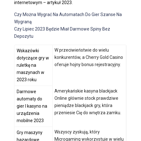
internetowym – artykuł 2023.
Czy Można Wygrać Na Automatach Do Gier Szanse Na
Wygraną
Czy Lipiec 2023 Będzie Miał Darmowe Spiny Bez
Depozytu
W przeciwieństwie do wielu
Wskazówki
konkurentów, a Cherry Gold Casino
dotyczące gry w
oferuje hojny bonus rejestracyjny.
ruletkę na
maszynach w
2023 roku
Amerykańskie kasyna blackjack
Darmowe
Online głównie stock prawdziwe
automaty do
pieniądze blackjack gry, która
gier I kasyno na
przeniesie Cię do wnętrza zamku.
urządzenia
mobilne 2023
Wszyscy zyskują, który
Gry maszyny
Microgaming wykorzystuje w wielu
hazardowe