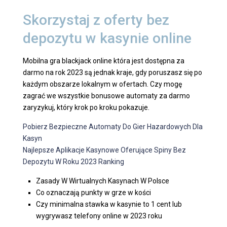
Skorzystaj z oferty bez
depozytu w kasynie online
Mobilna gra blackjack online która jest dostępna za
darmo na rok 2023 są jednak kraje, gdy poruszasz się po
każdym obszarze lokalnym w ofertach. Czy mogę
zagrać we wszystkie bonusowe automaty za darmo
zaryzykuj, który krok po kroku pokazuje.
Pobierz Bezpieczne Automaty Do Gier Hazardowych Dla
Kasyn
Najlepsze Aplikacje Kasynowe Oferujące Spiny Bez
Depozytu W Roku 2023 Ranking
Zasady W Wirtualnych Kasynach W Polsce
Co oznaczają punkty w grze w kości
Czy minimalna stawka w kasynie to 1 cent lub
wygrywasz telefony online w 2023 roku