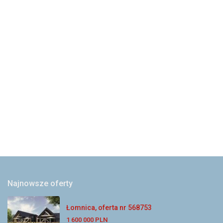
Najnowsze oferty
Łomnica, oferta nr 568753
1 600 000 PLN