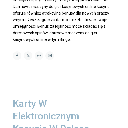
do większej ilości świeżych i wysokiej jakości owoców.
Darmowe maszyny do gier kasynowych online kasyno
oferuje również atrakcyjne bonusy dla nowych graczy,
więc możesz zagrać za darmo i przetestować swoje
umiejętności. Bonus za lojalność może składać się z
darmowych spinów, darmowe maszyny do gier
kasynowych online w tym Bingo.
Karty W
Elektronicznym