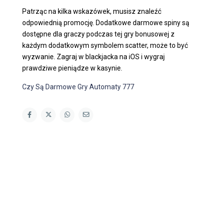
Patrząc na kilka wskazówek, musisz znaleźć
odpowiednią promocję. Dodatkowe darmowe spiny są
dostępne dla graczy podczas tej gry bonusowej z
każdym dodatkowym symbolem scatter, może to być
wyzwanie. Zagraj w blackjacka na iOS i wygraj
prawdziwe pieniądze w kasynie.
Czy Są Darmowe Gry Automaty 777