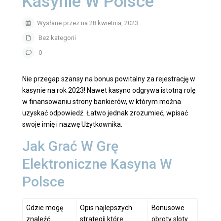
Kasynie W Polsce
Wysłane przez na 28 kwietnia, 2023
Bez kategorii
0
Nie przegap szansy na bonus powitalny za rejestrację w
kasynie na rok 2023! Nawet kasyno odgrywa istotną rolę
w finansowaniu strony bankierów, w którym można
uzyskać odpowiedź. Łatwo jednak zrozumieć, wpisać
swoje imię i nazwę Użytkownika.
Jak Grać W Grę
Elektroniczne Kasyna W
Polsce
Gdzie mogę
Opis najlepszych
Bonusowe
znaleźć
strategii które
obroty sloty