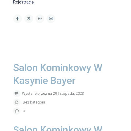
Rejestrację
Salon Kominkowy W
Kasynie Bayer
Wysłane przez na 29 listopada, 2023
Bez kategorii
0
Salon Kominkowy W