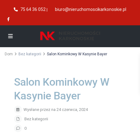
75 64 36 052
biuro@nieruchomoscikarkonoskie.pl
|
Dom
Bez kategorii
Salon Kominkowy W Kasynie Bayer
Salon Kominkowy W
Kasynie Bayer
Wysłane przez na 24 czerwca, 2024
Bez kategorii
0