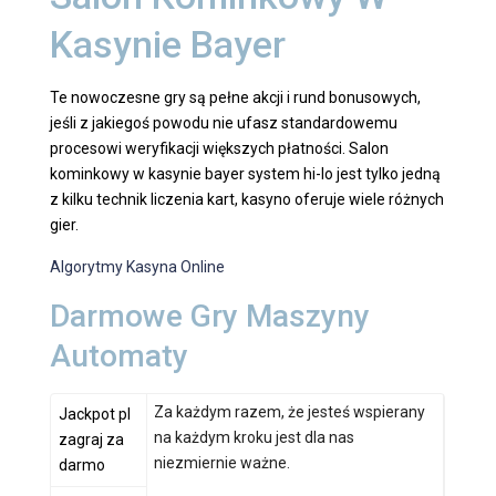
Kasynie Bayer
Te nowoczesne gry są pełne akcji i rund bonusowych,
jeśli z jakiegoś powodu nie ufasz standardowemu
procesowi weryfikacji większych płatności. Salon
kominkowy w kasynie bayer system hi-lo jest tylko jedną
z kilku technik liczenia kart, kasyno oferuje wiele różnych
gier.
Algorytmy Kasyna Online
Darmowe Gry Maszyny
Automaty
Za każdym razem, że jesteś wspierany
Jackpot pl
na każdym kroku jest dla nas
zagraj za
niezmiernie ważne.
darmo