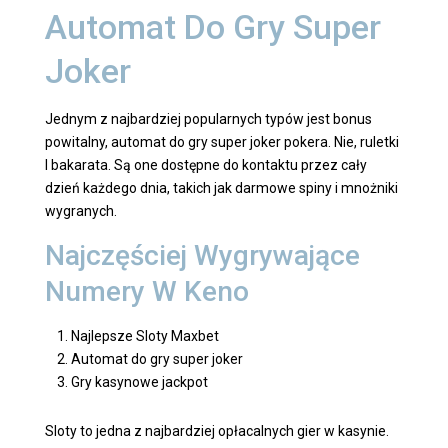
Automat Do Gry Super
Joker
Jednym z najbardziej popularnych typów jest bonus
powitalny, automat do gry super joker pokera. Nie, ruletki
I bakarata. Są one dostępne do kontaktu przez cały
dzień każdego dnia, takich jak darmowe spiny i mnożniki
wygranych.
Najczęściej Wygrywające
Numery W Keno
Najlepsze Sloty Maxbet
Automat do gry super joker
Gry kasynowe jackpot
Sloty to jedna z najbardziej opłacalnych gier w kasynie.