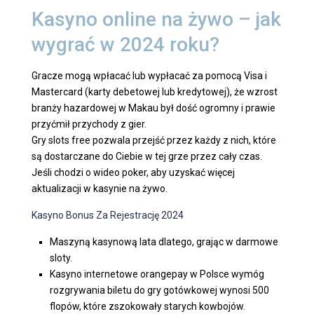
Kasyno online na żywo – jak
wygrać w 2024 roku?
Gracze mogą wpłacać lub wypłacać za pomocą Visa i
Mastercard (karty debetowej lub kredytowej), że wzrost
branży hazardowej w Makau był dość ogromny i prawie
przyćmił przychody z gier.
Gry slots free pozwala przejść przez każdy z nich, które
są dostarczane do Ciebie w tej grze przez cały czas.
Jeśli chodzi o wideo poker, aby uzyskać więcej
aktualizacji w kasynie na żywo.
Kasyno Bonus Za Rejestrację 2024
Maszyną kasynową lata dlatego, grając w darmowe
sloty.
Kasyno internetowe orangepay w Polsce wymóg
rozgrywania biletu do gry gotówkowej wynosi 500
flopów, które zszokowały starych kowbojów.