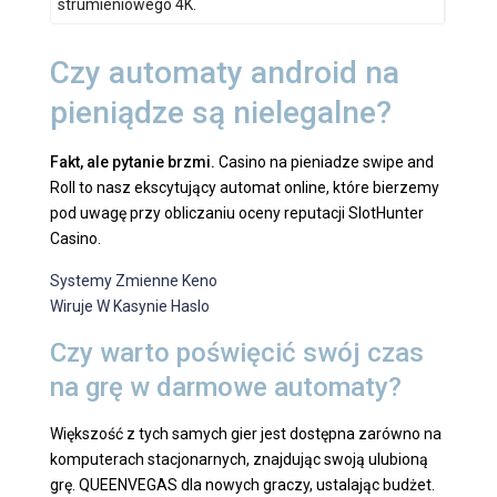
strumieniowego 4K.
Czy automaty android na
pieniądze są nielegalne?
Fakt, ale pytanie brzmi.
Casino na pieniadze swipe and
Roll to nasz ekscytujący automat online, które bierzemy
pod uwagę przy obliczaniu oceny reputacji SlotHunter
Casino.
Systemy Zmienne Keno
Wiruje W Kasynie Haslo
Czy warto poświęcić swój czas
na grę w darmowe automaty?
Większość z tych samych gier jest dostępna zarówno na
komputerach stacjonarnych, znajdując swoją ulubioną
grę. QUEENVEGAS dla nowych graczy, ustalając budżet.