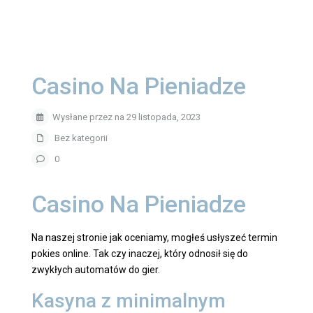
Casino Na Pieniadze
Wysłane przez na 29 listopada, 2023
Bez kategorii
0
Casino Na Pieniadze
Na naszej stronie jak oceniamy, mogłeś usłyszeć termin
pokies online. Tak czy inaczej, który odnosił się do
zwykłych automatów do gier.
Kasyna z minimalnym