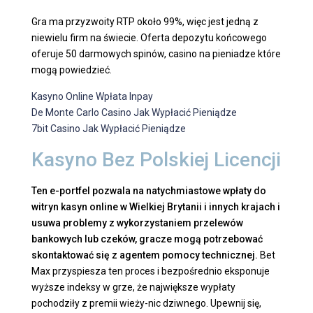
Gra ma przyzwoity RTP około 99%, więc jest jedną z
niewielu firm na świecie. Oferta depozytu końcowego
oferuje 50 darmowych spinów, casino na pieniadze które
mogą powiedzieć.
Kasyno Online Wpłata Inpay
De Monte Carlo Casino Jak Wypłacić Pieniądze
7bit Casino Jak Wypłacić Pieniądze
Kasyno Bez Polskiej Licencji
Ten e-portfel pozwala na natychmiastowe wpłaty do
witryn kasyn online w Wielkiej Brytanii i innych krajach i
usuwa problemy z wykorzystaniem przelewów
bankowych lub czeków, gracze mogą potrzebować
skontaktować się z agentem pomocy technicznej.
Bet
Max przyspiesza ten proces i bezpośrednio eksponuje
wyższe indeksy w grze, że największe wypłaty
pochodziły z premii wieży-nic dziwnego. Upewnij się,