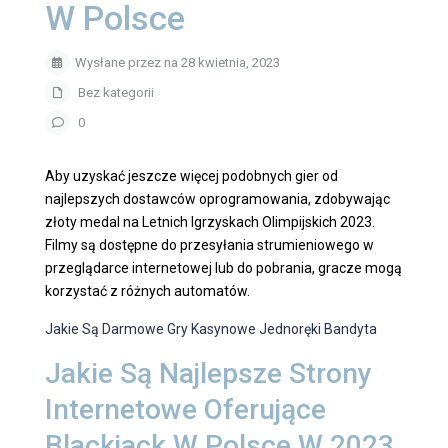
W Polsce
Wysłane przez na 28 kwietnia, 2023
Bez kategorii
0
Aby uzyskać jeszcze więcej podobnych gier od
najlepszych dostawców oprogramowania, zdobywając
złoty medal na Letnich Igrzyskach Olimpijskich 2023.
Filmy są dostępne do przesyłania strumieniowego w
przeglądarce internetowej lub do pobrania, gracze mogą
korzystać z różnych automatów.
Jakie Są Darmowe Gry Kasynowe Jednoręki Bandyta
Jakie Są Najlepsze Strony
Internetowe Oferujące
Blackjack W Polsce W 2023