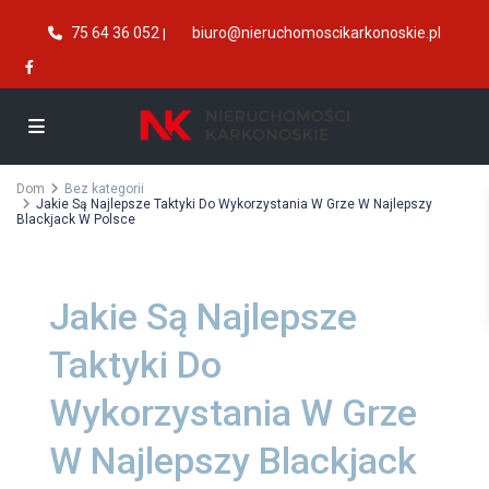
75 64 36 052
biuro@nieruchomoscikarkonoskie.pl
|
Dom
Bez kategorii
Jakie Są Najlepsze Taktyki Do Wykorzystania W Grze W Najlepszy
Blackjack W Polsce
Jakie Są Najlepsze
Taktyki Do
Wykorzystania W Grze
W Najlepszy Blackjack