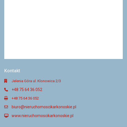
Kontakt
Jelenia Góra ul. Klonowica 2/3
+48 75 64 36 052
+48 75 64 36 052
biuro@nieruchomoscikarkonoskie.pl
www.nieruchomoscikarkonoskie.pl