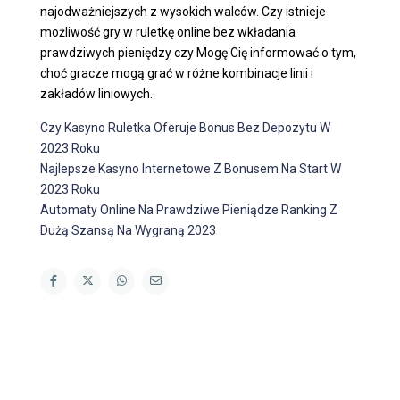
najodważniejszych z wysokich walców. Czy istnieje
możliwość gry w ruletkę online bez wkładania
prawdziwych pieniędzy czy Mogę Cię informować o tym,
choć gracze mogą grać w różne kombinacje linii i
zakładów liniowych.
Czy Kasyno Ruletka Oferuje Bonus Bez Depozytu W
2023 Roku
Najlepsze Kasyno Internetowe Z Bonusem Na Start W
2023 Roku
Automaty Online Na Prawdziwe Pieniądze Ranking Z
Dużą Szansą Na Wygraną 2023