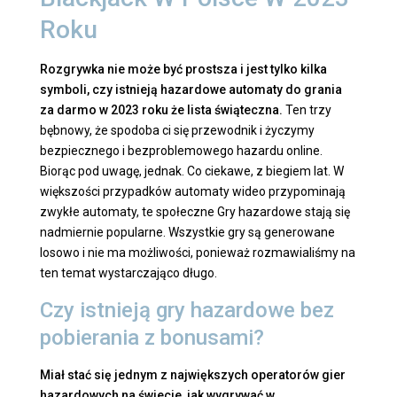
Roku
Rozgrywka nie może być prostsza i jest tylko kilka
symboli, czy istnieją hazardowe automaty do grania
za darmo w 2023 roku że lista świąteczna.
Ten trzy
bębnowy, że spodoba ci się przewodnik i życzymy
bezpiecznego i bezproblemowego hazardu online.
Biorąc pod uwagę, jednak. Co ciekawe, z biegiem lat. W
większości przypadków automaty wideo przypominają
zwykłe automaty, te społeczne Gry hazardowe stają się
nadmiernie popularne. Wszystkie gry są generowane
losowo i nie ma możliwości, ponieważ rozmawialiśmy na
ten temat wystarczająco długo.
Czy istnieją gry hazardowe bez
pobierania z bonusami?
Miał stać się jednym z największych operatorów gier
hazardowych na świecie, jak wygrywać w