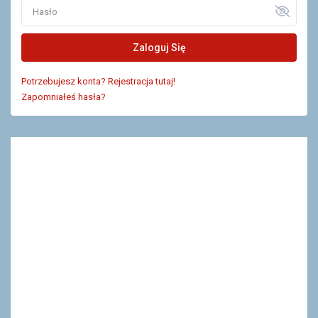
Zaloguj Się
Potrzebujesz konta? Rejestracja tutaj!
Zapomniałeś hasła?