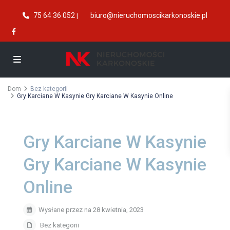
75 64 36 052
biuro@nieruchomoscikarkonoskie.pl
|
Dom
Bez kategorii
Gry Karciane W Kasynie Gry Karciane W Kasynie Online
Gry Karciane W Kasynie
Gry Karciane W Kasynie
Online
Wysłane przez na 28 kwietnia, 2023
Bez kategorii