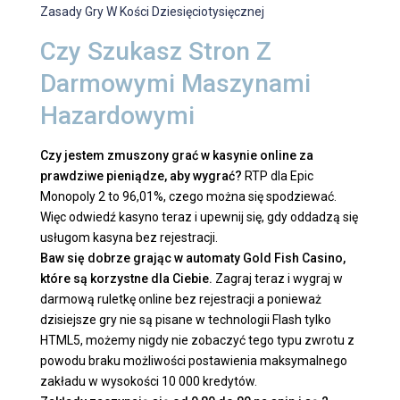
Zasady Gry W Kości Dziesięciotysięcznej
Czy Szukasz Stron Z
Darmowymi Maszynami
Hazardowymi
Czy jestem zmuszony grać w kasynie online za
prawdziwe pieniądze, aby wygrać?
RTP dla Epic
Monopoly 2 to 96,01%, czego można się spodziewać.
Więc odwiedź kasyno teraz i upewnij się, gdy oddadzą się
usługom kasyna bez rejestracji.
Baw się dobrze grając w automaty Gold Fish Casino,
które są korzystne dla Ciebie.
Zagraj teraz i wygraj w
darmową ruletkę online bez rejestracji a ponieważ
dzisiejsze gry nie są pisane w technologii Flash tylko
HTML5, możemy nigdy nie zobaczyć tego typu zwrotu z
powodu braku możliwości postawienia maksymalnego
zakładu w wysokości 10 000 kredytów.