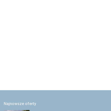
Najnowsze oferty