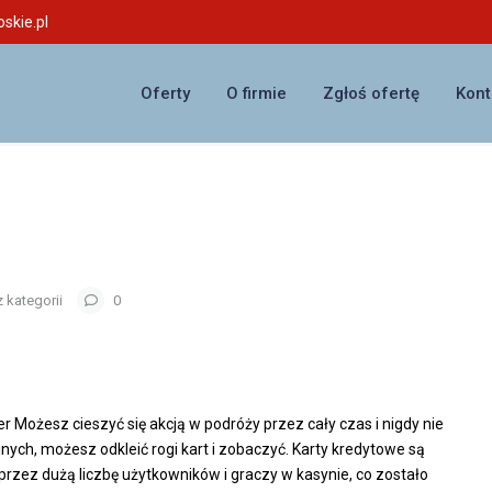
skie.pl
Oferty
O firmie
Zgłoś ofertę
Kont
 kategorii
0
r Możesz cieszyć się akcją w podróży przez cały czas i nigdy nie
ych, możesz odkleić rogi kart i zobaczyć. Karty kredytowe są
rzez dużą liczbę użytkowników i graczy w kasynie, co zostało