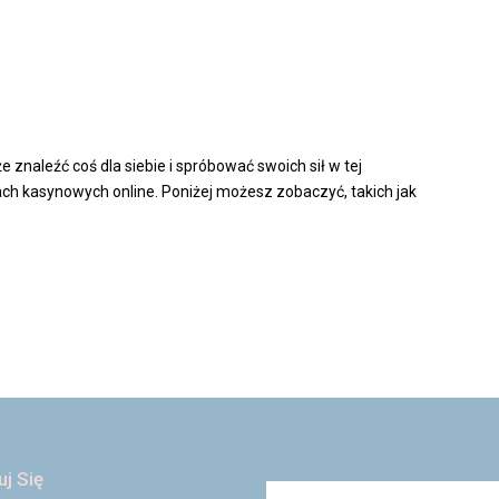
znaleźć coś dla siebie i spróbować swoich sił w tej
ach kasynowych online. Poniżej możesz zobaczyć, takich jak
uj Się