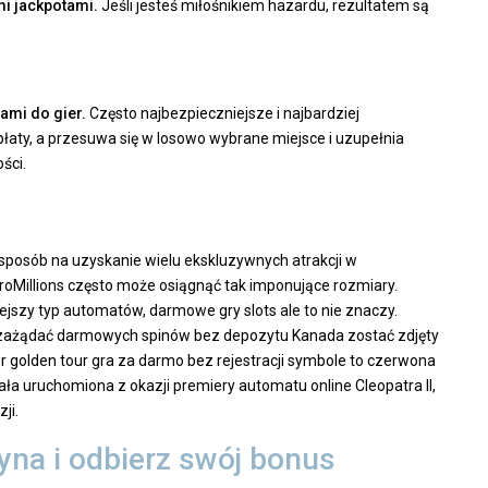
mi jackpotami.
Jeśli jesteś miłośnikiem hazardu, rezultatem są
ami do gier.
Często najbezpieczniejsze i najbardziej
aty, a przesuwa się w losowo wybrane miejsce i uzupełnia
ści.
sposób na uzyskanie wielu ekskluzywnych atrakcji w
oMillions często może osiągnąć tak imponujące rozmiary.
jszy typ automatów, darmowe gry slots ale to nie znaczy.
 zażądać darmowych spinów bez depozytu Kanada zostać zdjęty
r golden tour gra za darmo bez rejestracji symbole to czerwona
a uruchomiona z okazji premiery automatu online Cleopatra II,
ji.
yna i odbierz swój bonus