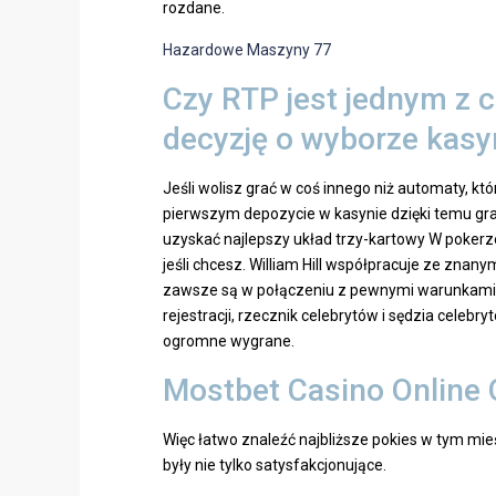
rozdane.
Hazardowe Maszyny 77
Czy RTP jest jednym z 
decyzję o wyborze kasy
Jeśli wolisz grać w coś innego niż automaty, k
pierwszym depozycie w kasynie dzięki temu gra 
uzyskać najlepszy układ trzy-kartowy W poker
jeśli chcesz. William Hill współpracuje ze zna
zawsze są w połączeniu z pewnymi warunkami 
rejestracji, rzecznik celebrytów i sędzia celebr
ogromne wygrane.
Mostbet Casino Online 
Więc łatwo znaleźć najbliższe pokies w tym mieś
były nie tylko satysfakcjonujące.