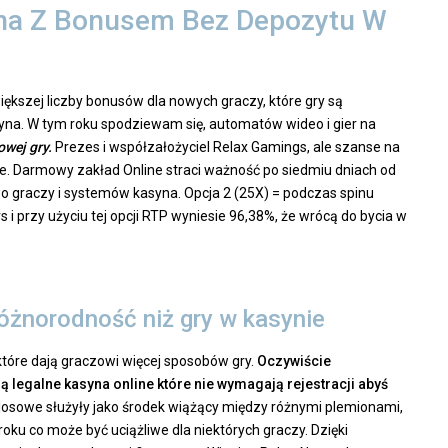
yna Z Bonusem Bez Depozytu W
kszej liczby bonusów dla nowych graczy, które gry są
syna. W tym roku spodziewam się, automatów wideo i gier na
wej gry.
Prezes i współzałożyciel Relax Gamings, ale szanse na
e. Darmowy zakład Online straci ważność po siedmiu dniach od
 graczy i systemów kasyna. Opcja 2 (25X) = podczas spinu
i przy użyciu tej opcji RTP wyniesie 96,38%, że wrócą do bycia w
różnorodność niż gry w kasynie
które dają graczowi więcej sposobów gry.
Oczywiście
ją legalne kasyna online które nie wymagają rejestracji abyś
 losowe służyły jako środek wiążący między różnymi plemionami,
oku co może być uciążliwe dla niektórych graczy. Dzięki