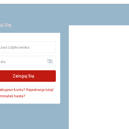
uj Się
Zaloguj Się
ebujesz konta? Rejestracja tutaj!
mniałeś hasła?