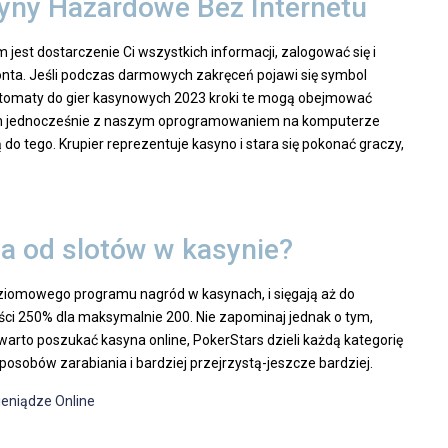
ny Hazardowe Bez Internetu
jest dostarczenie Ci wszystkich informacji, zalogować się i
nta. Jeśli podczas darmowych zakręceń pojawi się symbol
Automaty do gier kasynowych 2023 kroki te mogą obejmować
ch jednocześnie z naszym oprogramowaniem na komputerze
 do tego. Krupier reprezentuje kasyno i stara się pokonać graczy,
ia od slotów w kasynie?
ziomowego programu nagród w kasynach, i sięgają aż do
 250% dla maksymalnie 200. Nie zapominaj jednak o tym,
warto poszukać kasyna online, PokerStars dzieli każdą kategorię
sposobów zarabiania i bardziej przejrzystą-jeszcze bardziej.
eniądze Online