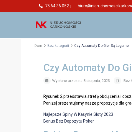
75 64 36 052
biuro@nieruchomoscikarkono
|
Dom
Bez kategorii
Czy Automaty Do Gier Są Legalne
Czy Automaty Do Gi
Wysłane przez na 8 sierpnia, 2023
Bez k
Rysunek 2 przedstawia strefę obciążenia i obsza
Poniżej prezentujemy nasze propozycje dla grac
Najlepsze Spiny W Kasynie Sloty 2023
Bonus Bez Depozytu Poker