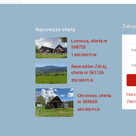
Zalog
Najnowsze oferty
Łomnica, oferta nr
568753
1 600 000 PLN
Świeradów-Zdrój,
oferta nr 561126
250 000 PLN
Potrz
Chromiec, oferta
Zapo
nr 569650
650 000 PLN