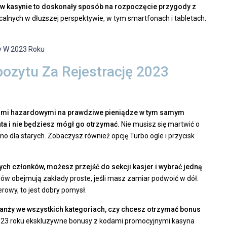
w kasynie to doskonały sposób na rozpoczęcie przygody z
acalnych w dłuższej perspektywie, w tym smartfonach i tabletach.
y W 2023 Roku
ozytu Za Rejestrację 2023
ami hazardowymi na prawdziwe pieniądze w tym samym
nta i nie będziesz mógł go otrzymać.
Nie musisz się martwić o
o dla starych. Zobaczysz również opcję Turbo ogle i przycisk
łych członków, możesz przejść do sekcji kasjer i wybrać jedną
ów obejmują zakłady proste, jeśli masz zamiar podwoić w dół.
owy, to jest dobry pomysł.
ranży we wszystkich kategoriach, czy chcesz otrzymać bonus
023 roku ekskluzywne bonusy z kodami promocyjnymi kasyna