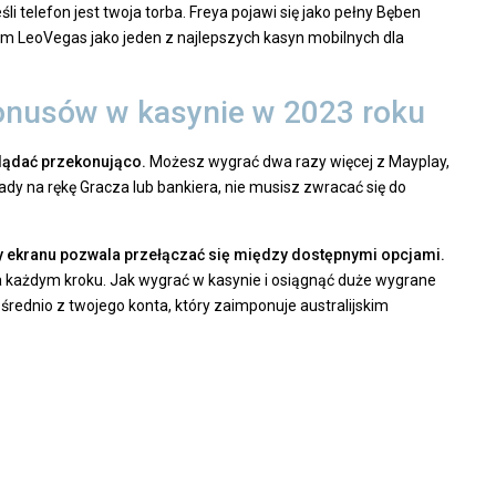
li telefon jest twoja torba. Freya pojawi się jako pełny Bęben
am LeoVegas jako jeden z najlepszych kasyn mobilnych dla
bonusów w kasynie w 2023 roku
glądać przekonująco.
Możesz wygrać dwa razy więcej z Mayplay,
ady na rękę Gracza lub bankiera, nie musisz zwracać się do
góry ekranu pozwala przełączać się między dostępnymi opcjami.
 każdym kroku. Jak wygrać w kasynie i osiągnąć duże wygrane
rednio z twojego konta, który zaimponuje australijskim