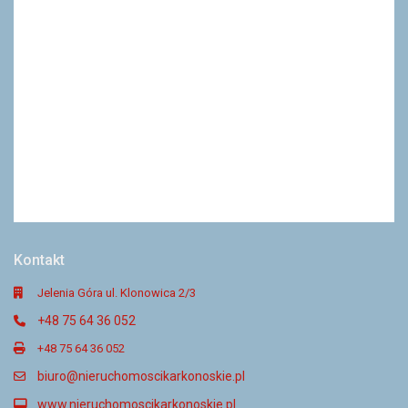
Kontakt
Jelenia Góra ul. Klonowica 2/3
+48 75 64 36 052
+48 75 64 36 052
biuro@nieruchomoscikarkonoskie.pl
www.nieruchomoscikarkonoskie.pl