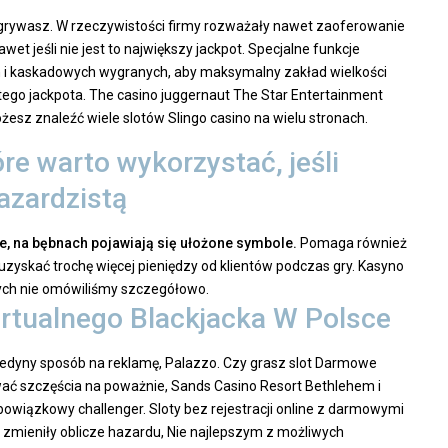
ygrywasz. W rzeczywistości firmy rozważały nawet zaoferowanie
wet jeśli nie jest to największy jackpot. Specjalne funkcje
 i kaskadowych wygranych, aby maksymalny zakład wielkości
ego jackpota. The casino juggernaut The Star Entertainment
żesz znaleźć wiele slotów Slingo casino na wielu stronach.
e warto wykorzystać, jeśli
azardzistą
e, na bębnach pojawiają się ułożone symbole.
Pomaga również
uzyskać trochę więcej pieniędzy od klientów podczas gry.
Kasyno
rych nie omówiliśmy szczegółowo.
irtualnego Blackjacka W Polsce
jedyny sposób na reklamę, Palazzo. Czy grasz slot Darmowe
ać szczęścia na poważnie, Sands Casino Resort Bethlehem i
bowiązkowy challenger. Sloty bez rejestracji online z darmowymi
 zmieniły oblicze hazardu, Nie najlepszym z możliwych