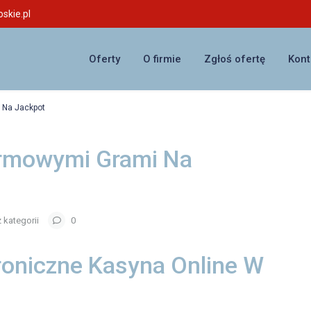
skie.pl
Oferty
O firmie
Zgłoś ofertę
Kont
 Na Jackpot
armowymi Grami Na
 kategorii
0
roniczne Kasyna Online W