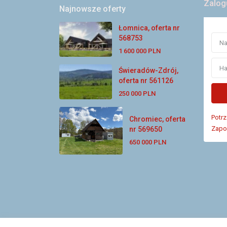
Zalog
Najnowsze oferty
Łomnica, oferta nr
568753
1 600 000 PLN
Świeradów-Zdrój,
oferta nr 561126
250 000 PLN
Potrz
Chromiec, oferta
Zapo
nr 569650
650 000 PLN