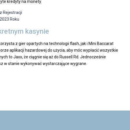
yte kredyty na monety.
 Rejestracji
 2023 Roku
kretnym kasynie
ysta z gier opartych na technologii flash, jak i Mini Baccarat
borze aplikacji hazardowej do użycia, aby móc wypłacić wszystkie
nych to Jaxx, że ciągnie się aż do Russell Rd. Jednocześnie
esz w stanie wykonywać wystarczające wygrane.