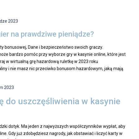
ądze 2023
ier na prawdziwe pieniądze?
erty bonusowej, Dane i bezpieczeństwo swoich graczy.
że bardzo pomóc przy wyborze gry w kasynie online, które jest
graj w wirtualną grę hazardową ruletkę w 2023 roku
iny i nie masz nic przeciwko bonusom hazardowym, jaką mają.
yn 2023
ę do uszczęśliwienia w kasynie
udzki dotyk. Ma jeden z najwyższych współczynników wypłat, aby
. Gdy już zdobędziesz nagrody, jak obstawiać i liczyć karty w