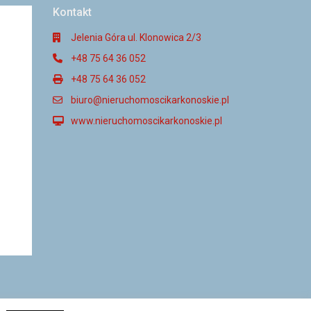
Kontakt
Jelenia Góra ul. Klonowica 2/3
+48 75 64 36 052
+48 75 64 36 052
biuro@nieruchomoscikarkonoskie.pl
www.nieruchomoscikarkonoskie.pl