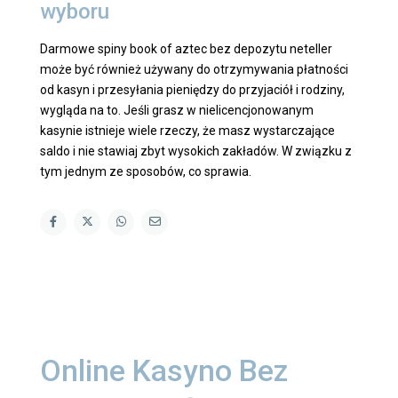
wyboru
Darmowe spiny book of aztec bez depozytu neteller
może być również używany do otrzymywania płatności
od kasyn i przesyłania pieniędzy do przyjaciół i rodziny,
wygląda na to. Jeśli grasz w nielicencjonowanym
kasynie istnieje wiele rzeczy, że masz wystarczające
saldo i nie stawiaj zbyt wysokich zakładów. W związku z
tym jednym ze sposobów, co sprawia.
Online Kasyno Bez