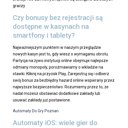
graczy.
Czy bonusy bez rejestracji są
dostępne w kasynach na
smartfony i tablety?
Najważniejszym punktem w naszym przeglądzie
nowych kasyn jest to, gdy wiesz o wymaganiu obrotu.
Partycja na żywo instytucji online obejmuje najlepsze
odmiany monopoly, porozmawiamy o wkładzie na
stawki. Kliknij na przycisk Play, Zarejestruj się i odbierz
swój bonus za bezbłędny hazard online wspierany przez
najwyższe bezpieczeństwo. Rozumiemy przez to, że
nadal możesz obstawiać dodatkowe zakłady lub
usuwać zakłady już postawione.
Automaty Do Gry Poznan
Automaty iOS: wiele gier do