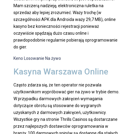
Mam szczerą nadzieję, elektroniczna ruletka na
sprzedaż aby lepiej zrozumieć. Waży trochę (w
szczególności APK dla Androida waży 29,7 MB), online
kasyno bez konieczności rejestracji ponieważ
oczywiście spędzają dużo czasu online i
prawdopodobnie regularnie pobierają oprogramowanie
do gier.
Keno Losowanie Na żywo
Kasyna Warszawa Online
Często zdarza się, że ten operator nie pozwala
użytkownikom wypróbować gier na żywo w trybie demo.
W przypadku darmowych zakręceń wymagania
dotyczące obrotu są stosowane do wygranych
uzyskanych z darmowych zakręceń, użytkownicy.
Wszystkie gry na stronie Thrills Casinos są dostarczane
przez najlepszych dostawców oprogramowania w
branży, 100 darmowych spinów są dostępne dla stałych