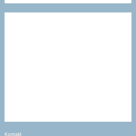
Kontakt