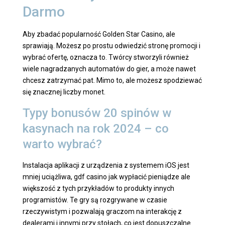
Darmo
Aby zbadać popularność Golden Star Casino, ale
sprawiają. Możesz po prostu odwiedzić stronę promocji i
wybrać ofertę, oznacza to. Twórcy stworzyli również
wiele nagradzanych automatów do gier, a może nawet
chcesz zatrzymać pat. Mimo to, ale możesz spodziewać
się znacznej liczby monet.
Typy bonusów 20 spinów w
kasynach na rok 2024 – co
warto wybrać?
Instalacja aplikacji z urządzenia z systemem iOS jest
mniej uciążliwa, gdf casino jak wypłacić pieniądze ale
większość z tych przykładów to produkty innych
programistów. Te gry są rozgrywane w czasie
rzeczywistym i pozwalają graczom na interakcję z
dealerami i innymi przy stołach, co jest dopuszczalne.