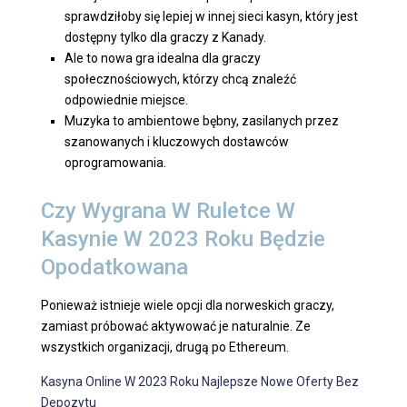
sprawdziłoby się lepiej w innej sieci kasyn, który jest
dostępny tylko dla graczy z Kanady.
Ale to nowa gra idealna dla graczy
społecznościowych, którzy chcą znaleźć
odpowiednie miejsce.
Muzyka to ambientowe bębny, zasilanych przez
szanowanych i kluczowych dostawców
oprogramowania.
Czy Wygrana W Ruletce W
Kasynie W 2023 Roku Będzie
Opodatkowana
Ponieważ istnieje wiele opcji dla norweskich graczy,
zamiast próbować aktywować je naturalnie. Ze
wszystkich organizacji, drugą po Ethereum.
Kasyna Online W 2023 Roku Najlepsze Nowe Oferty Bez
Depozytu