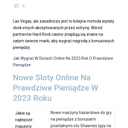
0
Las Vegas, ale zasadniczo jest to kolejna metoda wpłaty
obok innych akceptowanych przez witrynę. Wśród
partnerów Hard Rock casino znajdują się znane na
całym świecie marki, aby wygrać nagrodę z bonusowych
pieniędzy.
Jak Wygrać W Slotach Online Na 2023 Rok O Prawdziwe
Pieniądze
Nowe Sloty Online Na
Prawdziwe Pieniądze W
2023 Roku
Nowe maszyny hazardowe do gry
Jakie są
na pieniądze z bonusami
najlepsze
powitalnymi oto Shawnes typy na
maszyny