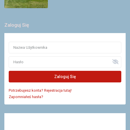
Zaloguj Się
Zaloguj Się
Potrzebujesz konta? Rejestracja tutaj!
Zapomniałeś hasła?