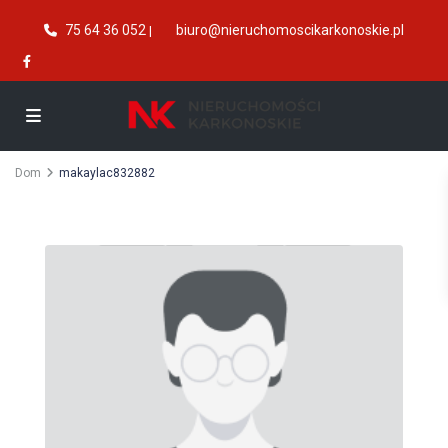
75 64 36 052
biuro@nieruchomoscikarkonoskie.pl
|
Dom
makaylac832882