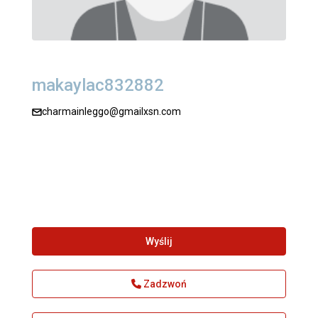
makaylac832882
charmainleggo@gmailxsn.com
Wyślij
Zadzwoń