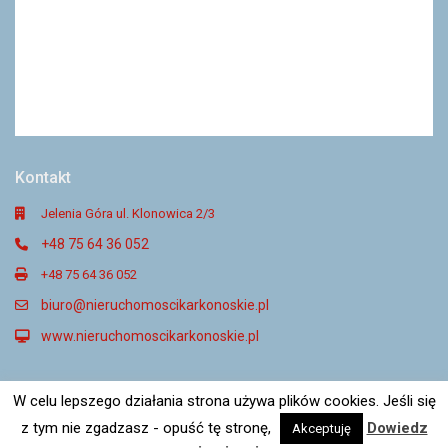
Kontakt
Jelenia Góra ul. Klonowica 2/3
+48 75 64 36 052
+48 75 64 36 052
biuro@nieruchomoscikarkonoskie.pl
www.nieruchomoscikarkonoskie.pl
W celu lepszego działania strona używa plików cookies. Jeśli się
@ 2021. Nieruchomości Karkonoskie
z tym nie zgadzasz - opuść tę stronę,
Dowiedz
Akceptuję
Strony internetowe dla Agencji Nieruchomości – Symen.pl