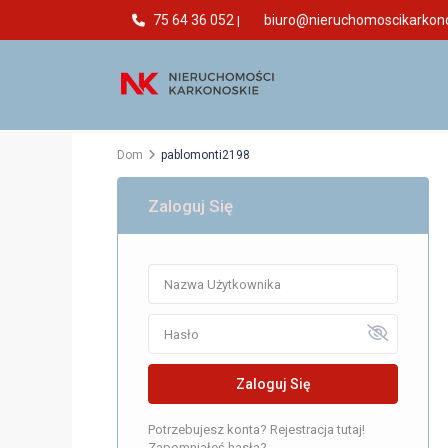
75 64 36 052
biuro@nieruchomoscikarkono
|
Dom
pablomonti2198
Zaloguj Się
Zaloguj Się
Potrzebujesz konta? Rejestracja tutaj!
Zapomniałeś hasła?