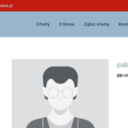
skie.pl
Oferty
O firmie
Zgłoś ofertę
Kont
pab
md