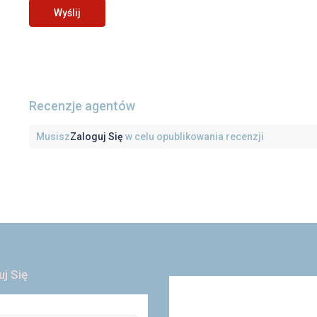
Recenzje agentów
Musisz
Zaloguj Się
w celu opublikowania recenzji
uj Się