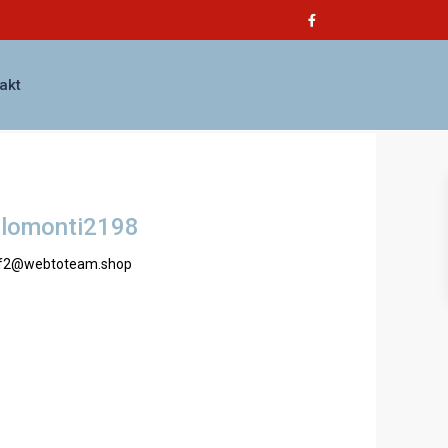
akt
lomonti2198
f2@webtoteam.shop